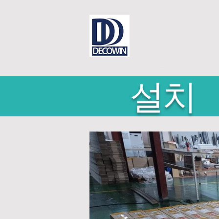
테코윈은...
문의하기
​설치