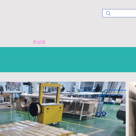
원단
완성창
부품 & 알루미늄
커튼