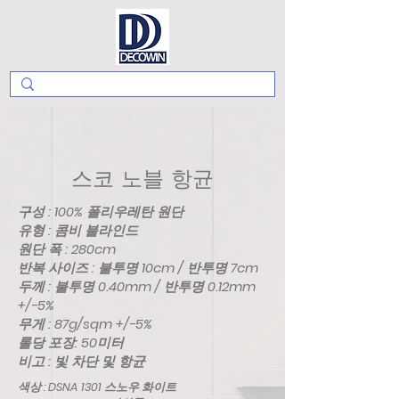
스코 노블 항균
구성 : 100% 폴리우레탄 원단
유형 : 콤비 블라인드
원단 폭 : 280cm
반복 사이즈 : 불투명 10cm / 반투명 7cm
두께 : 불투명 0.40mm / 반투명 0.12mm
+/-5%
무게 : 87g/sqm +/-5%
롤당 포장: 50미터
비고 : 빛 차단 및 항균
색상 : DSNA 1301 스노우 화이트